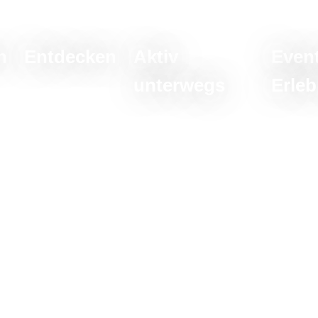
n
Entdecken
Aktiv
Even
unterwegs
Erleb