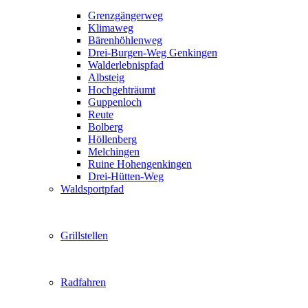
Grenzgängerweg
Klimaweg
Bärenhöhlenweg
Drei-Burgen-Weg Genkingen
Walderlebnispfad
Albsteig
Hochgehträumt
Guppenloch
Reute
Bolberg
Höllenberg
Melchingen
Ruine Hohengenkingen
Drei-Hütten-Weg
Waldsportpfad
Grillstellen
Radfahren