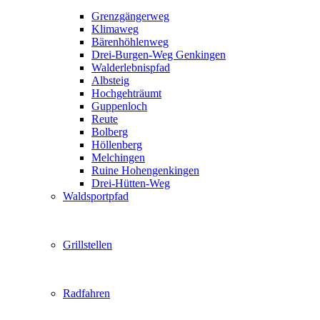
Grenzgängerweg
Klimaweg
Bärenhöhlenweg
Drei-Burgen-Weg Genkingen
Walderlebnispfad
Albsteig
Hochgehträumt
Guppenloch
Reute
Bolberg
Höllenberg
Melchingen
Ruine Hohengenkingen
Drei-Hütten-Weg
Waldsportpfad
Grillstellen
Radfahren