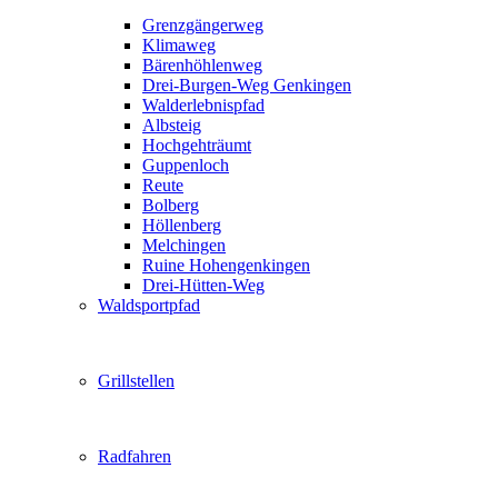
Grenzgängerweg
Klimaweg
Bärenhöhlenweg
Drei-Burgen-Weg Genkingen
Walderlebnispfad
Albsteig
Hochgehträumt
Guppenloch
Reute
Bolberg
Höllenberg
Melchingen
Ruine Hohengenkingen
Drei-Hütten-Weg
Waldsportpfad
Grillstellen
Radfahren