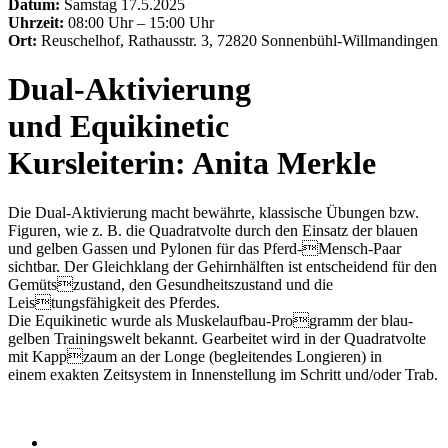
Datum:
Samstag
17.5.2025
Uhrzeit:
08:00 Uhr
–
15:00 Uhr
Ort:
Reuschelhof, Rathausstr. 3, 72820 Sonnenbühl-Willmandingen
Dual-Aktivierung
und Equikinetic
Kursleiterin: Anita Merkle
Die Dual-Aktivierung macht bewährte, klassische Übungen bzw.
Figuren, wie z. B. die Quadratvolte durch den Einsatz der blauen
und gelben Gassen und Pylonen für das Pferd-Mensch-Paar
sichtbar. Der Gleichklang der Gehirnhälften ist entscheidend für den
Gemütszustand, den Gesundheitszustand und die
Leistungsfähigkeit des Pferdes.
Die Equikinetic wurde als Muskelaufbau-Programm der blau-
gelben Trainingswelt bekannt. Gearbeitet wird in der Quadratvolte
mit Kappzaum an der Longe (begleitendes Longieren) in
einem exakten Zeitsystem in Innenstellung im Schritt und/oder Trab.