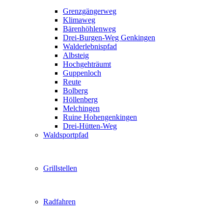
Grenzgängerweg
Klimaweg
Bärenhöhlenweg
Drei-Burgen-Weg Genkingen
Walderlebnispfad
Albsteig
Hochgehträumt
Guppenloch
Reute
Bolberg
Höllenberg
Melchingen
Ruine Hohengenkingen
Drei-Hütten-Weg
Waldsportpfad
Grillstellen
Radfahren