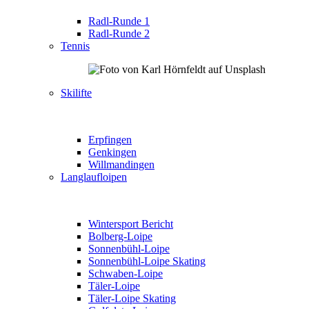
Radl-Runde 1
Radl-Runde 2
Tennis
Skilifte
Erpfingen
Genkingen
Willmandingen
Langlaufloipen
Wintersport Bericht
Bolberg-Loipe
Sonnenbühl-Loipe
Sonnenbühl-Loipe Skating
Schwaben-Loipe
Täler-Loipe
Täler-Loipe Skating