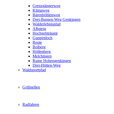
Grenzgängerweg
Klimaweg
Bärenhöhlenweg
Drei-Burgen-Weg Genkingen
Walderlebnispfad
Albsteig
Hochgehträumt
Guppenloch
Reute
Bolberg
Höllenberg
Melchingen
Ruine Hohengenkingen
Drei-Hütten-Weg
Waldsportpfad
Grillstellen
Radfahren