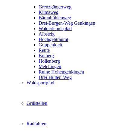
Grenzgängerweg
Klimaweg
Bärenhöhlenweg
Drei-Burgen-Weg Genkingen
Walderlebnispfad
Albsteig
Hochgehträumt
Guppenloch
Reute
Bolberg
Höllenberg
Melchingen
Ruine Hohengenkingen
Drei-Hütten-Weg
Waldsportpfad
Grillstellen
Radfahren