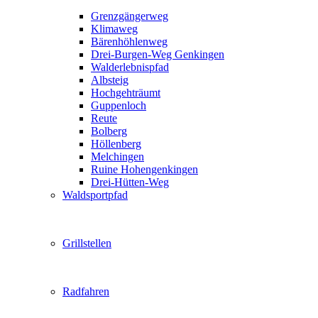
Grenzgängerweg
Klimaweg
Bärenhöhlenweg
Drei-Burgen-Weg Genkingen
Walderlebnispfad
Albsteig
Hochgehträumt
Guppenloch
Reute
Bolberg
Höllenberg
Melchingen
Ruine Hohengenkingen
Drei-Hütten-Weg
Waldsportpfad
Grillstellen
Radfahren