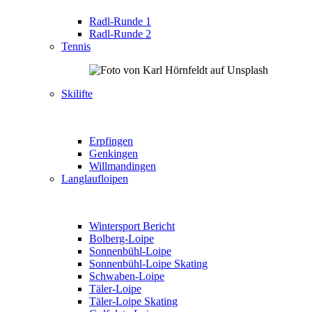
Radl-Runde 1
Radl-Runde 2
Tennis
Skilifte
Erpfingen
Genkingen
Willmandingen
Langlaufloipen
Wintersport Bericht
Bolberg-Loipe
Sonnenbühl-Loipe
Sonnenbühl-Loipe Skating
Schwaben-Loipe
Täler-Loipe
Täler-Loipe Skating