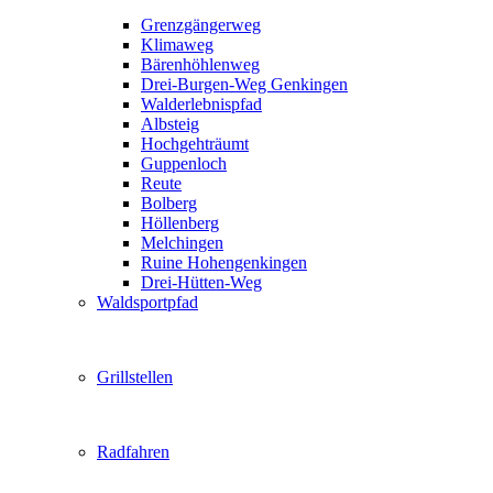
Grenzgängerweg
Klimaweg
Bärenhöhlenweg
Drei-Burgen-Weg Genkingen
Walderlebnispfad
Albsteig
Hochgehträumt
Guppenloch
Reute
Bolberg
Höllenberg
Melchingen
Ruine Hohengenkingen
Drei-Hütten-Weg
Waldsportpfad
Grillstellen
Radfahren