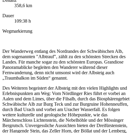
Distanz
358,6 km
Dauer
109:38 h
Wegmarkierung
Der Wanderweg entlang des Nordrandes der Schwäbischen Alb,
dem sogenannten "Albtrauf", zählt zu den schönsten Strecken des
Landes. Für manche sogar zu den schönsten Europas. Grandiose
Panoramablicke begleiten den Wanderer während dieser
Fernwanderung, denn nicht umsonst wird der Albsteig auch
„Traumbalkon im Süden“ genannt.
Des Weiteren begeistert der Albsteig mit den vielen Highlights und
Erlebnispunkten am Weg: Vom Nördlinger Ries führt er vorbei an
Aalen und dem Limes, über die Filsalb, durch das Biosphärengebiet
Schwäbische Alb zur Burg Teck und zur Burgruine Hohenneuffen,
durch Bad Urach und vorbei am Uracher Wasserfall. Es folgen
weitere kulturelle und geologische Höhepunkte, wie das
Märchenschloss Lichtenstein, die Nebelhöhle und der Mössinger
Bergrutsch. Unvergessliche Aussichten bieten der Dreifürstenstein,
der Hangende Stein, das Zeller Horn, der Böllat und der Lemberg,