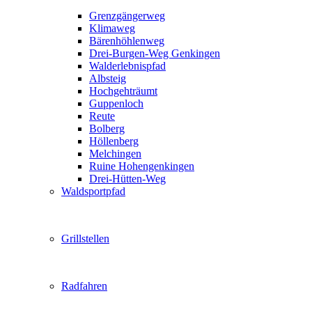
Grenzgängerweg
Klimaweg
Bärenhöhlenweg
Drei-Burgen-Weg Genkingen
Walderlebnispfad
Albsteig
Hochgehträumt
Guppenloch
Reute
Bolberg
Höllenberg
Melchingen
Ruine Hohengenkingen
Drei-Hütten-Weg
Waldsportpfad
Grillstellen
Radfahren