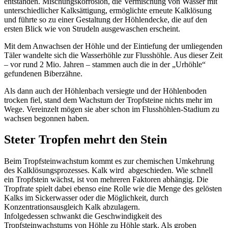
entstanden. Mischungskorrosion, die Vermischung von Wasser mit
unterschiedlicher Kalksättigung, ermöglichte erneute Kalklösung
und führte so zu einer Gestaltung der Höhlendecke, die auf den
ersten Blick wie von Strudeln ausgewaschen erscheint.
Mit dem Anwachsen der Höhle und der Eintiefung der umliegenden
Täler wandelte sich die Wasserhöhle zur Flusshöhle. Aus dieser Zeit
– vor rund 2 Mio. Jahren – stammen auch die in der „Urhöhle“
gefundenen Biberzähne.
Als dann auch der Höhlenbach versiegte und der Höhlenboden
trocken fiel, stand dem Wachstum der Tropfsteine nichts mehr im
Wege. Vereinzelt mögen sie aber schon im Flusshöhlen-Stadium zu
wachsen begonnen haben.
Steter Tropfen mehrt den Stein
Beim Tropfsteinwachstum kommt es zur chemischen Umkehrung
des Kalklösungsprozesses. Kalk wird abgeschieden. Wie schnell
ein Tropfstein wächst, ist von mehreren Faktoren abhängig. Die
Tropfrate spielt dabei ebenso eine Rolle wie die Menge des gelösten
Kalks im Sickerwasser oder die Möglichkeit, durch
Konzentrationsausgleich Kalk abzulagern.
Infolgedessen schwankt die Geschwindigkeit des
Tropfsteinwachstums von Höhle zu Höhle stark. Als groben