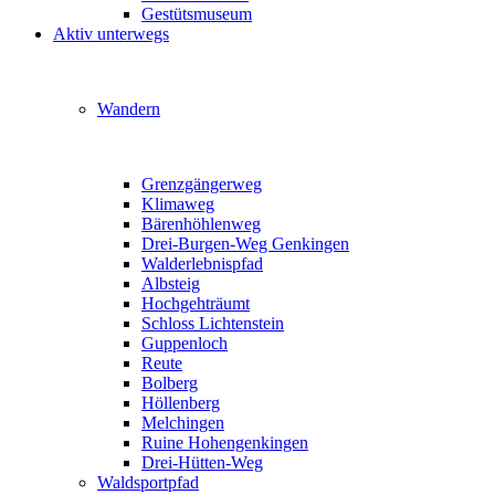
Gestütsmuseum
Aktiv unterwegs
Wandern
Grenzgängerweg
Klimaweg
Bärenhöhlenweg
Drei-Burgen-Weg Genkingen
Walderlebnispfad
Albsteig
Hochgehträumt
Schloss Lichtenstein
Guppenloch
Reute
Bolberg
Höllenberg
Melchingen
Ruine Hohengenkingen
Drei-Hütten-Weg
Waldsportpfad