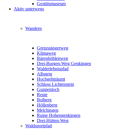
Gestütsmuseum
Aktiv unterwegs
Wandern
Grenzgängerweg
Klimaweg
Bärenhöhlenweg
Drei-Burgen-Weg Genkingen
Walderlebnispfad
Albsteig
Hochgehträumt
Schloss Lichtenstein
Guppenloch
Reute
Bolberg
Höllenberg
Melchingen
Ruine Hohengenkingen
Drei-Hütten-Weg
Waldsportpfad